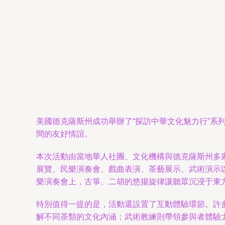
美國德克薩斯州成功舉辦了“探訪中華文化魅力行”
間的友好情誼。
本次活動由當地華人社團、文化機構與德克薩斯州多
展覽、民樂演奏會、戲曲表演、茶藝展示、武術演示
樂演奏會上，古箏、二胡的悠揚旋律讓聽眾沉浸于東
特別值得一提的是，活動還設置了互動體驗環節。許多
解不同茶類的文化內涵；武術教練則帶領參與者體驗