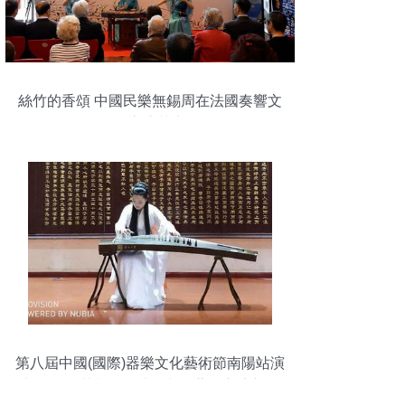
絲竹的香頌 中國民樂無錫周在法國奏響文
化交流華章
第八屆中國(國際)器樂文化藝術節南陽站演
出活動圓滿舉行，助推文化藝術交流新篇