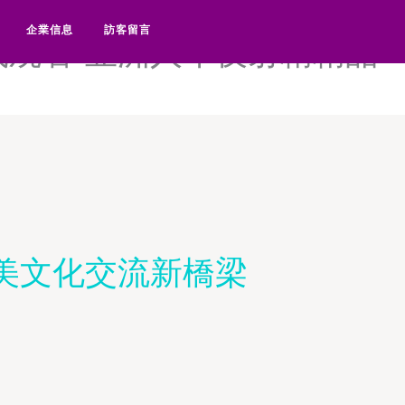
口av番号-五月av综合av
企業信息
訪客留言
在线观看-亚洲人午夜射精精品
美文化交流新橋梁