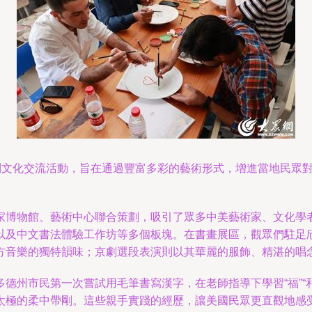
系列文化交流活動，旨在通過豐富多彩的藝術形式，增進當地民眾
家博物館、藝術中心聯合策劃，吸引了眾多中美藝術家、文化學
以及中文書法體驗工作坊等多個板塊。在書畫展區，觀眾們駐足
方音樂的獨特韻味；京劇選段表演則以其華麗的服飾、精湛的唱
德州市民第一次嘗試用毛筆書寫漢字，在老師指導下學習“福”“
太極的柔中帶剛。這些親手實踐的經歷，讓美國民眾更直觀地感