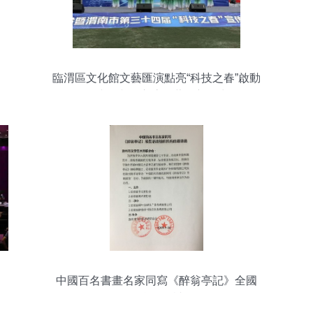
臨渭區文化館文藝匯演點亮“科技之春”啟動
儀式，文化交流激蕩創新活力
中國百名書畫名家同寫《醉翁亭記》全國
巡展合作邀請函