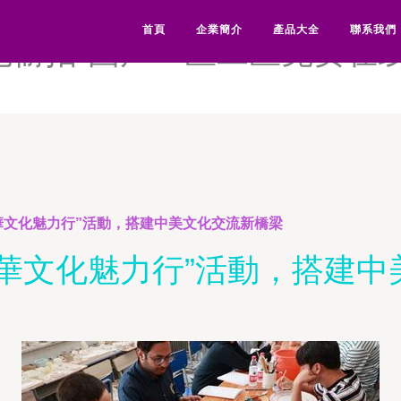
欧美成人精品欧美一-超级变态重
首頁
企業簡介
產品大全
聯系我們
1九色偷拍-国产一区二区免费
華文化魅力行”活動，搭建中美文化交流新橋梁
中華文化魅力行”活動，搭建中