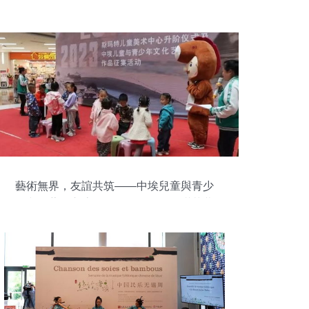
藝術無界，友誼共筑——中埃兒童與青少
年文化藝術交流作品活動在金昌圓滿落幕