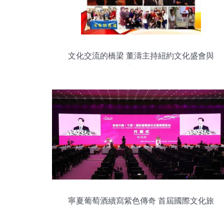
文化交流的橋梁 董濤主持紐約文化盛會與
藝術互動
寧夏葡萄酒續寫紫色傳奇 首屆國際文化旅
游博覽會開幕