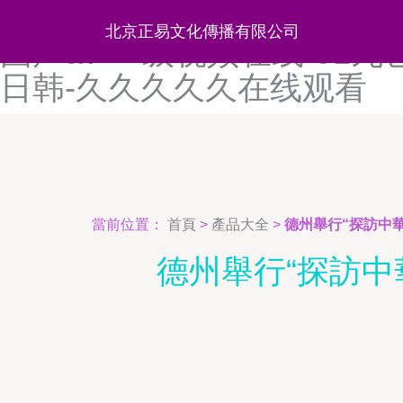
99re久久久-亚洲网站在线-
北京正易文化傳播有限公司
国产av-一级视频在线-9
日韩-久久久久久在线观看
當前位置：
首頁
>
產品大全
>
德州舉行“探訪中
德州舉行“探訪